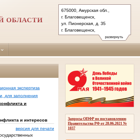
675000, Амурская обл.,
г. Благовещенск,
Й ОБЛАСТИ
ул. Пионерская, д. 35
г. Благовещенск,
ул. Краснофлотская, д. 137
развернуть
Тел.: (4162) 59-39-95, 51-83-
15 (адм. и гр.);52-65-54, 52-04-
26 (уг. 137 (адм. и гр.)
ул. Пионерская, д. 35(уг.)
blag-gs.amr@sudrf.ru
ционная экспертиза
и, для заполнения
конфликта и
Запросы ОПФР по постановлению
нфликта и интересов
Правительства РФ от 28.06.2021 №
1037
версия для печати
осударственных