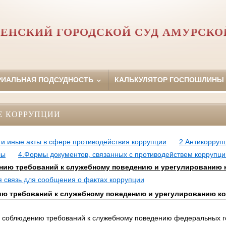
ЕНСКИЙ ГОРОДСКОЙ СУД АМУРСКО
РИАЛЬНАЯ ПОДСУДНОСТЬ
КАЛЬКУЛЯТОР ГОСПОШЛИНЫ
Е КОРРУПЦИИ
и иные акты в сфере противодействия коррупции
2.Антикорруп
лы
4.Формы документов, связанных с противодействем коррупци
нию требований к служебному поведению и урегулированию 
я связь для сообщения о фактах коррупции
ю требований к служебному поведению и урегулированию ко
о соблюдению требований к служебному поведению федеральных г