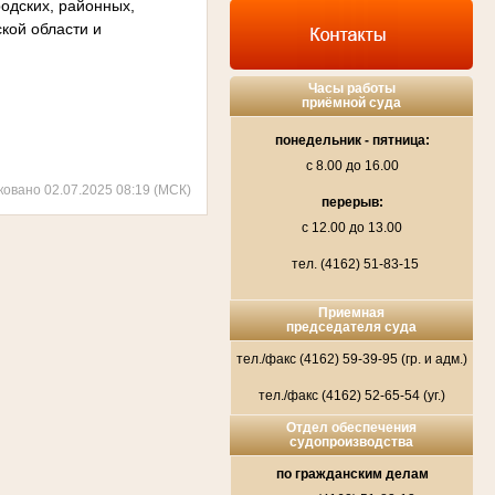
родских, районных,
кой области и
Часы работы
приёмной суда
понедельник - пятница:
с 8.00 до 16.00
ковано 02.07.2025 08:19 (МСК)
перерыв:
с 12.00 до 13.00
тел. (4162) 51-83-15
Приемная
председателя суда
тел./факс (4162) 59-39-95 (гр. и адм.)
тел./факс (4162) 52-65-54 (уг.)
Отдел обеспечения
судопроизводства
по гражданским делам