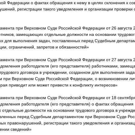
кой Федерации о фактах обращения к нему в целях склонения к с
ушений, регистрации такого уведомления и организации проверки
амента при Верховном Суде Российской Федерации от 26 августа 2
тников, замещающих отдельные должности на основании трудовог
ых для выполнения задач, поставленных перед Судебным департа
ии, ограничений, запретов и обязанностей»
амента при Верховном Суде Российской Федерации от 27 августа 2
едомления работодателя (его представителя) работниками, заме
трудового договора в учреждении, созданном для выполнения зада
 при Верховном Суде Российской Федерации, о возникновении ли
орая приводит или может привести к конфликту интересов»
амента при Верховном Суде Российской Федерации от 18 сентября
домления работодателя (его представителя) о фактах обращения 
отдельные должности на основании трудового договора в учрежд
авленных перед Судебным департаментом при Верховном Суде Рос
ых правонарушений, регистрации такого уведомления и организац
ении сведений»