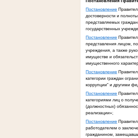
Постановления Правит
Постановление
Правитель
достоверности и полноты
представляемых граждан
государственных учрежд
Постановление
Правитель
представления лицом, п
учреждения, а также рук
имуществе и обязательст
имущественного характер
Постановление
Правитель
категории граждан огран
коррупции" и другими фе
Постановление
Правитель
категориями лиц о получ
(должностных) обязанност
реализации»;
Постановление
Правитель
работодателем о заключе
гражданином, замещавши