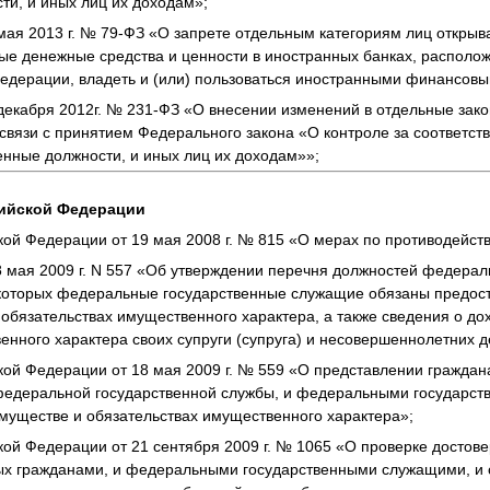
ти, и иных лиц их доходам»;
мая 2013 г. № 79-ФЗ «О запрете отдельным категориям лиц открыва
ные денежные средства и ценности в иностранных банках, распол
Федерации, владеть и (или) пользоваться иностранными финансов
декабря 2012г. № 231-ФЗ «О внесении изменений в отдельные зак
связи с принятием Федерального закона «О контроле за соответст
нные должности, и иных лиц их доходам»»;
сийской Федерации
ой Федерации от 19 мая 2008 г. № 815 «О мерах по противодейст
 мая 2009 г. N 557 «Об утверждении перечня должностей федерал
которых федеральные государственные служащие обязаны предост
 обязательствах имущественного характера, а также сведения о до
енного характера своих супруги (супруга) и несовершеннолетних д
ой Федерации от 18 мая 2009 г. № 559 «О представлении гражда
едеральной государственной службы, и федеральными государс
имуществе и обязательствах имущественного характера»;
ой Федерации от 21 сентября 2009 г. № 1065 «О проверке достов
ых гражданами, и федеральными государственными служащими, и