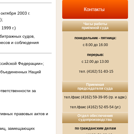
октября 2003 г.
);
Часы работы
1999 г.)
приёмной суда
битражных судов,
понедельник - пятница:
ресов и соблюдения
с 8.00 до 16.00
перерыв:
с 12.00 до 13.00
оссийской Федерации»;
 Объединенных Наций
тел. (4162) 51-83-15
Приемная
председателя суда
тветственности за
тел./факс (4162) 59-39-95 (гр. и адм.)
тел./факс (4162) 52-65-54 (уг.)
тивных правовых актов и
Отдел обеспечения
судопроизводства
в лиц, замещающих
по гражданским делам