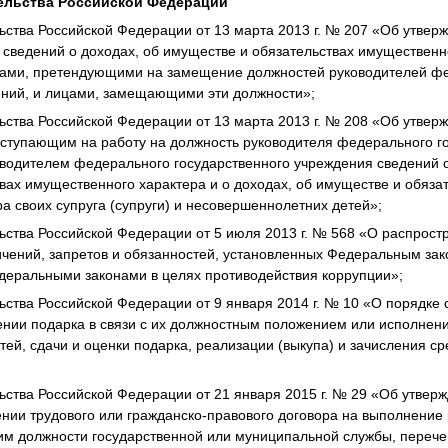
ельства Российской Федерации
ства Российской Федерации от 13 марта 2013 г. № 207 «Об утвер
 сведений о доходах, об имуществе и обязательствах имущественн
ами, претендующими на замещение должностей руководителей ф
ений, и лицами, замещающими эти должности»;
ства Российской Федерации от 13 марта 2013 г. № 208 «Об утвер
оступающим на работу на должность руководителя федерального г
оводителем федерального государственного учреждения сведений о
вах имущественного характера и о доходах, об имуществе и обяза
а своих супруга (супруги) и несовершеннолетних детей»;
ства Российской Федерации от 5 июля 2013 г. № 568 «О распрост
ичений, запретов и обязанностей, установленных Федеральным за
деральными законами в целях противодействия коррупции»;
ства Российской Федерации от 9 января 2014 г. № 10 «О порядк
ении подарка в связи с их должностным положением или исполне
ей, сдачи и оценки подарка, реализации (выкупа) и зачисления ср
ства Российской Федерации от 21 января 2015 г. № 29 «Об утве
нии трудового или гражданско-правового договора на выполнение р
м должности государственной или муниципальной службы, перече