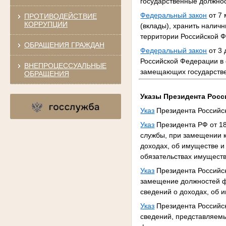
государственные должнос
Федеральный закон
от 7 
ПРОТИВОДЕЙСТВИЕ
КОРРУПЦИИ
(вклады), хранить налич
территории Российской 
ОБРАЩЕНИЯ ГРАЖДАН
Федеральный закон
от 3 
Российской Федерации в 
ВНЕПРОЦЕССУАЛЬНЫЕ
замещающих государстве
ОБРАЩЕНИЯ
Указы Президента Рос
Указ
Президента Российск
Указ
Президента РФ от 18
службы, при замещении 
доходах, об имуществе и
обязательствах имуществ
Указ
Президента Российск
замещение должностей ф
сведений о доходах, об 
Указ
Президента Российск
сведений, представляем