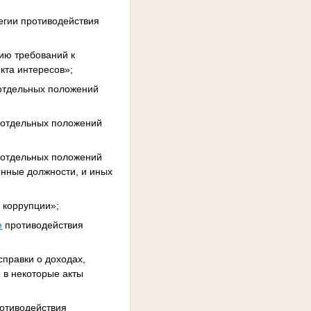
егии противодействия
ию требований к
кта интересов»;
 отдельных положений
и отдельных положений
и отдельных положений
енные должности, и иных
 коррупции»;
е
противодействия
правки о доходах,
 в некоторые акты
ротиводействия