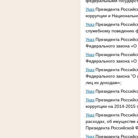
федеральными государст
Указ
Президента Российск
коррупции и Национально
Указ
Президента Российск
служебному поведению ф
Указ
Президента Российск
Федерального закона «О 
Указ
Президента Российск
Федерального закона «О 
Указ
Президента Российск
Федерального закона "О 
лиц их доходам»;
Указ
Президента Российск
Указ
Президента Российс
коррупции на 2014-2015 
Указ
Президента Российск
расходах, об имуществе 
Президента Российской 
Указ
Президента Российск