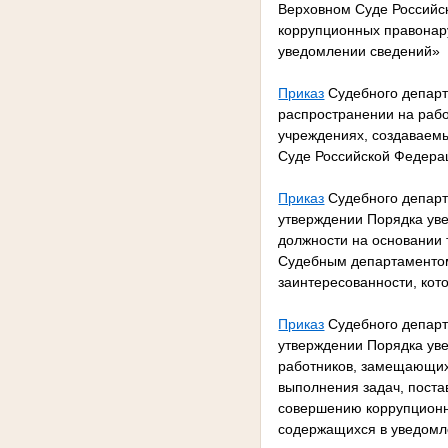
Верховном Суде Российс
коррупционных правонар
уведомлении сведений»
Приказ
Судебного департ
распространении на рабо
учреждениях, создаваем
Суде Российской Федерац
Приказ
Судебного департ
утверждении Порядка ув
должности на основании 
Судебным департаментом
заинтересованности, кот
Приказ
Судебного департ
утверждении Порядка уве
работников, замещающих 
выполнения задач, пост
совершению коррупционн
содержащихся в уведомл