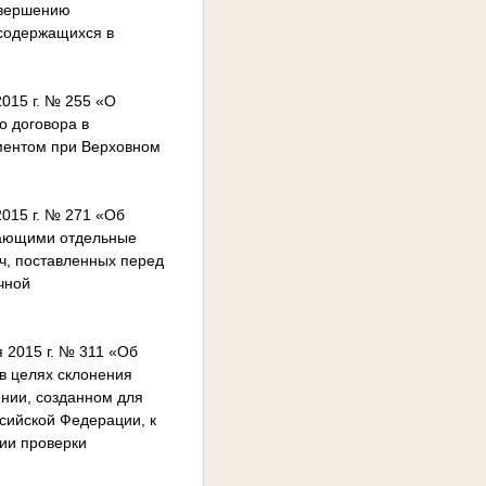
овершению
 содержащихся в
015 г. № 255 «О
о договора в
ментом при Верховном
015 г. № 271 «Об
щающими отдельные
ч, поставленных перед
чной
 2015 г. № 311 «Об
в целях склонения
ении, созданном для
сийской Федерации, к
ии проверки