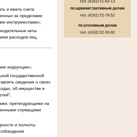
тел. (4162) 51-83-13
по административным делам
ть и иметь счета
оженных за пределами
тел. (4162) 52-78-52
ыми инструментами»;
по уголовным делам
онодательные акты
тел. (4162) 52-50-92
вием расходов лиц,
вию коррупции»;
ьной государственной
авлять сведения о своих
ходах, об имуществе и
етей";
нами, претендующими на
твенными служащими
ерности и полноты
 соблюдения