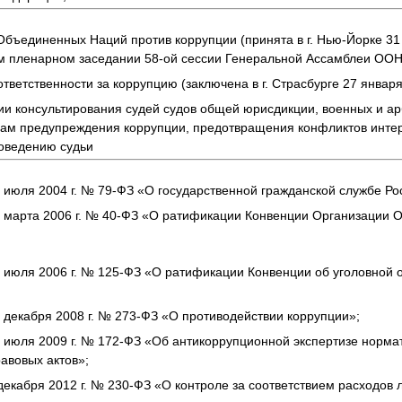
бъединенных Наций против коррупции (принята в г. Нью-Йорке 31 
ом пленарном заседании 58-ой сессии Генеральной Ассамблеи ООН
тветственности за коррупцию (заключена в г. Страсбурге 27 января 
ии консультирования судей судов общей юрисдикции, военных и ар
сам предупреждения коррупции, предотвращения конфликтов инте
поведению судьи
 июля 2004 г. № 79-ФЗ «О государственной гражданской службе Р
8 марта 2006 г. № 40-ФЗ «О ратификации Конвенции Организации
 июля 2006 г. № 125-ФЗ «О ратификации Конвенции об уголовной о
 декабря 2008 г. № 273-ФЗ «О противодействии коррупции»;
 июля 2009 г. № 172-ФЗ «Об антикоррупционной экспертизе норма
авовых актов»;
декабря 2012 г. № 230-ФЗ «О контроле за соответствием расходо