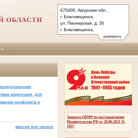
675000, Амурская обл.,
г. Благовещенск,
Й ОБЛАСТИ
ул. Пионерская, д. 35
г. Благовещенск,
ул. Краснофлотская, д. 137
развернуть
Тел.: (4162) 59-39-95, 51-83-
15 (адм. и гр.);52-65-54, 52-04-
26 (уг. 137 (адм. и гр.)
ул. Пионерская, д. 35(уг.)
blag-gs.amr@sudrf.ru
икоррупционная
твем коррупции, для
ованию конфликта и
Запросы ОПФР по постановлению
Правительства РФ от 28.06.2021 №
1037
версия для печати