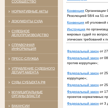
СООБЩЕСТВО
Конвенция
Организации О
НОРМАТИВНЫЕ АКТЫ
Резолюцией 58/4 на 51-
ДОКУМЕНТЫ СУДА
Конвенция
об уголовной о
Инструкция
по организац
СУДЕБНОЕ
мировых судей по вопро
ДЕЛОПРОИЗВОДСТВО
этических требований к 
СПРАВОЧНАЯ
ИНФОРМАЦИЯ
Федеральный закон
от 27
Федеральный закон
от 0
ПРЕСС-СЛУЖБА
против коррупции»;
УПРАВЛЕНИЕ СУДЕБНОГО
ДЕПАРТАМЕНТА
Федеральный закон
от 25
коррупцию»;
СУДЫ СУБЪЕКТА РФ
Федеральный закон
от 25
Федеральный закон
от 17
МУНИЦИПАЛЬНЫЕ
ОРГАНЫ ВЛАСТИ
проектов нормативных пр
Федеральный закон
от 3 
ВАКАНСИИ