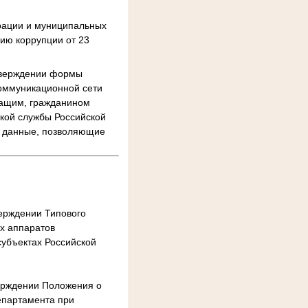
рации и муниципальных
ию коррупции от 23
утверждении формы
коммуникационной сети
жащим, гражданином
кой службы Российской
е данные, позволяющие
верждении Типового
х аппаратов
субъектах Российской
верждении Положения о
епартамента при