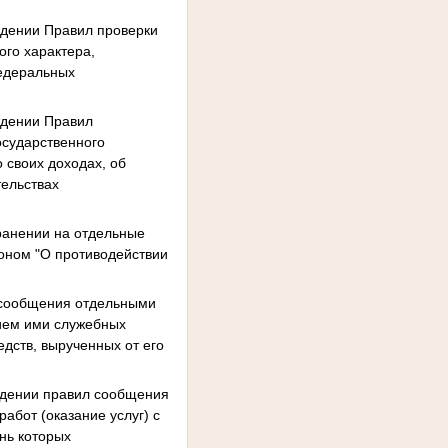
ждении Правил проверки
ого характера,
едеральных
ждении Правил
осударственного
 своих доходах, об
тельствах
ранении на отдельные
коном "О противодействии
е сообщения отдельными
нием ими служебных
едств, вырученных от его
рждении правил сообщения
абот (оказание услуг) с
нь которых