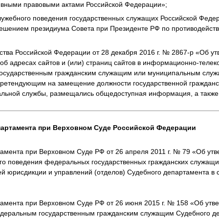
ивными правовыми актами Российской Федерации»;
лужебного поведения государственных служащих Российской Феде
ешением президиума Совета при Президенте РФ по противодейств
ства Российской Федерации от 28 декабря 2016 г. № 2867-р «Об 
об адресах сайтов и (или) страниц сайтов в информационно-теле
 государственным гражданским служащим или муниципальным слу
претендующим на замещение должности государственной гражданс
льной службы, размещались общедоступная информация, а такж
партамента при Верховном Суде Российской Федерации
амента при Верховном Суде РФ от 26 апреля 2011 г. № 79 «Об ут
ого поведения федеральных государственных гражданских служащи
 юрисдикции и управлений (отделов) Судебного департамента в 
амента при Верховном Суде РФ от 26 июня 2015 г. № 158 «Об ут
деральным государственным гражданским служащим Судебного д