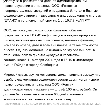
участку № 9 рассмотрела дело об административном
правонарушении в отношении ООО «Рента» за
непредоставление сведений о проданных билетах в Единую
федеральную автоматизированную информационную систему
(ЕФАИС) в установленный срок (ч. 1 ст. 19.7.7 КоАП РФ).
ООО, являясь демонстратором фильмов, обязано
предоставлять в ЕФАИС информацию о каждом проданном
билете, включая данные о киносеансе, названии фильма,
номере кинозала, дате и времени показа, а также стоимости
билета. Однако компания не выполнила эту обязанность в
отношении показа фильма «Дэдпул и Росомаха»,
состоявшегося 11 октября 2024 года в 15:10 в кинотеатре
имени Гайдая в городе Свободном.
Мировой судья, изучив материалы дела, пришла к выводу, что
в действиях компании содержится состав административного
правонарушения, и назначила ООО «Рента»
административное наказание — штраф 100 тыс. рублей. Он
должен быть оплачен в течение 60 дней с момента
вступления постановления в законную силу.
опубликовано 25.02.2025 05:09 (МСК), изменено 25.02.2025 05:42 (МСК)