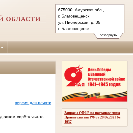
675000, Амурская обл.,
г. Благовещенск,
Й ОБЛАСТИ
ул. Пионерская, д. 35
г. Благовещенск,
ул. Краснофлотская, д. 137
развернуть
Тел.: (4162) 59-39-95, 51-83-
15 (адм. и гр.);52-65-54, 52-04-
26 (уг. 137 (адм. и гр.)
ул. Пионерская, д. 35(уг.)
blag-gs.amr@sudrf.ru
 —
версия для печати
Запросы ОПФР по постановлению
д окном «орёт» чья-то
Правительства РФ от 28.06.2021 №
1037