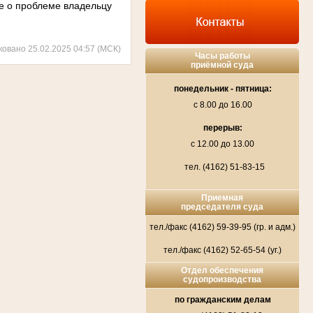
е о проблеме владельцу
ковано 25.02.2025 04:57 (МСК)
Часы работы
приёмной суда
понедельник - пятница:
с 8.00 до 16.00
перерыв:
с 12.00 до 13.00
тел. (4162) 51-83-15
Приемная
председателя суда
тел./факс (4162) 59-39-95 (гр. и адм.)
тел./факс (4162) 52-65-54 (уг.)
Отдел обеспечения
судопроизводства
по гражданским делам