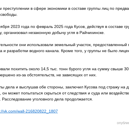
м преступлении в сфере экономики в составе группы лиц по предв
 свободы.
оября 2023 года по февраль 2025 года Кусов, действуя в составе г
, организовал незаконную добычу угля в Райчихинске.
тельности они использовали земельный участок, предоставленный 
а и разработки водного канала. Кроме того, у группы не было лице
ли похитить около 14,5 тыс. тонн бурого угля на сумму свыше 30
ершено из-за обстоятельств, не зависящих от них.
лы дела и выслушав обе стороны, заключил Кусова под стражу на д
е, он может попытаться скрыться от следствия и суда или воздейств
. Расследование уголовного дела продолжается.
s://vk.com/wall-216820822_1807
опубли