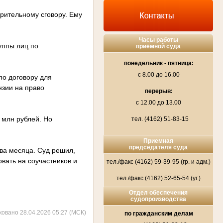
арительному сговору. Ему
Часы работы
руппы лиц по
приёмной суда
понедельник - пятница:
с 8.00 до 16.00
по договору для
нзии на право
перерыв:
с 12.00 до 13.00
 млн рублей. Но
тел. (4162) 51-83-15
Приемная
председателя суда
ва месяца. Суд решил,
овать на соучастников и
тел./факс (4162) 59-39-95 (гр. и адм.)
тел./факс (4162) 52-65-54 (уг.)
Отдел обеспечения
судопроизводства
ковано 28.04.2026 05:27 (МСК)
по гражданским делам