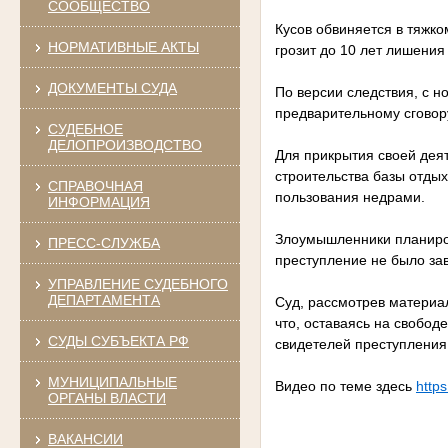
СООБЩЕСТВО
Кусов обвиняется в тяжко
НОРМАТИВНЫЕ АКТЫ
грозит до 10 лет лишения
ДОКУМЕНТЫ СУДА
По версии следствия, с н
предварительному сговору
СУДЕБНОЕ
ДЕЛОПРОИЗВОДСТВО
Для прикрытия своей дея
строительства базы отдых
СПРАВОЧНАЯ
пользования недрами.
ИНФОРМАЦИЯ
Злоумышленники планирова
ПРЕСС-СЛУЖБА
преступление не было зав
УПРАВЛЕНИЕ СУДЕБНОГО
ДЕПАРТАМЕНТА
Суд, рассмотрев материа
что, оставаясь на свобод
СУДЫ СУБЪЕКТА РФ
свидетелей преступления
МУНИЦИПАЛЬНЫЕ
Видео по теме здесь
http
ОРГАНЫ ВЛАСТИ
ВАКАНСИИ