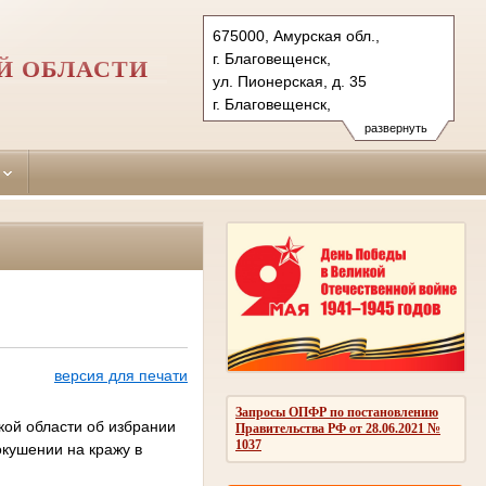
675000, Амурская обл.,
г. Благовещенск,
Й ОБЛАСТИ
ул. Пионерская, д. 35
г. Благовещенск,
ул. Краснофлотская, д. 137
развернуть
Тел.: (4162) 59-39-95, 51-83-
15 (адм. и гр.);52-65-54, 52-04-
26 (уг. 137 (адм. и гр.)
ул. Пионерская, д. 35(уг.)
blag-gs.amr@sudrf.ru
й
версия для печати
Запросы ОПФР по постановлению
кой области об избрании
Правительства РФ от 28.06.2021 №
1037
окушении на кражу в