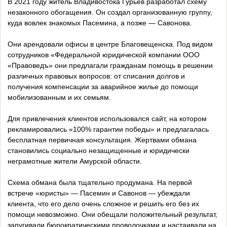
В 2021 году житель Владивостока Гурьев разработал схему
незаконного обогащения. Он создал организованную группу,
куда вовлек знакомых Пасемина, а позже — Савонова.
Они арендовали офисы в центре Благовещенска. Под видом
сотрудников «Федеральной юридической компании ООО
«Правоведъ» они предлагали гражданам помощь в решении
различных правовых вопросов: от списания долгов и
получения компенсации за аварийное жилье до помощи
мобилизованным и их семьям.
Для привлечения клиентов использовался сайт, на котором
рекламировались «100% гарантии победы» и предлагалась
бесплатная первичная консультация. Жертвами обмана
становились социально незащищенные и юридически
неграмотные жители Амурской области.
Схема обмана была тщательно продумана. На первой
встрече «юристы» — Пасемин и Савонов — убеждали
клиента, что его дело очень сложное и решить его без их
помощи невозможно. Они обещали положительный результат,
запугивали бюрократическими проволочками и настаивали на