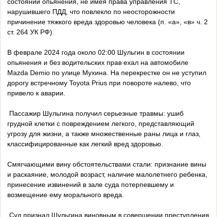
состоянии опьянения, не имея права управления ТС,
нарушившего ПДД, что повлекло по неосторожности
причинение тяжкого вреда здоровью человека (п. «а», «в» ч. 2
ст. 264 УК РФ).
В феврале 2024 года около 02:00 Шульгин в состоянии
опьянения и без водительских прав ехал на автомобиле
Mazda Demio по улице Мухина. На перекрестке он не уступил
дорогу встречному Toyota Prius при повороте налево, что
привело к аварии.
Пассажир Шульгина получил серьезные травмы: ушиб
грудной клетки с повреждением легкого, представляющий
угрозу для жизни, а также множественные раны лица и глаз,
классифицированные как легкий вред здоровью.
Смягчающими вину обстоятельствами стали: признание вины
и раскаяние, молодой возраст, наличие малолетнего ребенка,
принесение извинений в зале суда потерпевшему и
возмещение ему морального вреда.
Суд признал Шульгина виновным в совершении преступления