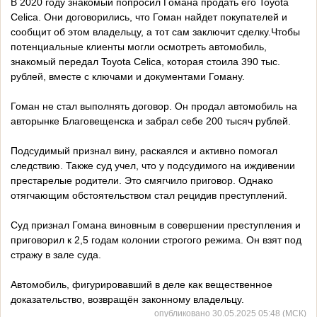
В 2020 году знакомый попросил Гомана продать его Toyota
Celica. Они договорились, что Гоман найдет покупателей и
сообщит об этом владельцу, а тот сам заключит сделку.Чтобы
потенциальные клиенты могли осмотреть автомобиль,
знакомый передал Toyota Celica, которая стоила 390 тыс.
рублей, вместе с ключами и документами Гоману.
Гоман не стал выполнять договор. Он продал автомобиль на
авторынке Благовещенска и забрал себе 200 тысяч рублей.
Подсудимый признал вину, раскаялся и активно помогал
следствию. Также суд учел, что у подсудимого на иждивении
престарелые родители. Это смягчило приговор. Однако
отягчающим обстоятельством стал рецидив преступлений.
Суд признал Гомана виновным в совершении преступления и
приговорил к 2,5 годам колонии строгого режима. Он взят под
стражу в зале суда.
Автомобиль, фигурировавший в деле как вещественное
доказательство, возвращён законному владельцу.
опубликовано 30.05.2025 05:48 (МСК)