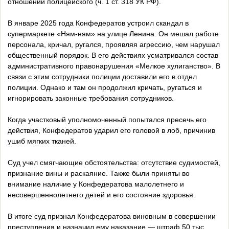
отношении полицейского (ч. 1 ст. 318 УК РФ).
В январе 2025 года Конфедератов устроил скандал в
супермаркете «Ням-ням» на улице Ленина. Он мешал работе
персонала, кричал, ругался, проявляя агрессию, чем нарушал
общественный порядок. В его действиях усматривался состав
административного правонарушения «Мелкое хулиганство». В
связи с этим сотрудники полиции доставили его в отдел
полиции. Однако и там он продолжил кричать, ругаться и
игнорировать законные требования сотрудников.
Когда участковый уполномоченный попытался пресечь его
действия, Конфедератов ударил его головой в лоб, причинив
ушиб мягких тканей.
Суд учел смягчающие обстоятельства: отсутствие судимостей,
признание вины и раскаяние. Также были приняты во
внимание наличие у Конфедератова малолетнего и
несовершеннолетнего детей и его состояние здоровья.
В итоге суд признал Конфедератова виновным в совершении
преступления и назначил ему наказание — штраф 50 тыс.