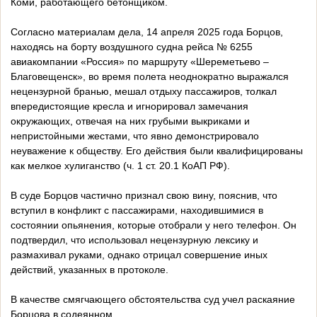
Коми, работающего бетонщиком.
Согласно материалам дела, 14 апреля 2025 года Борцов,
находясь на борту воздушного судна рейса № 6255
авиакомпании «Россия» по маршруту «Шереметьево –
Благовещенск», во время полета неоднократно выражался
нецензурной бранью, мешал отдыху пассажиров, толкал
впередистоящие кресла и игнорировал замечания
окружающих, отвечая на них грубыми выкриками и
непристойными жестами, что явно демонстрировало
неуважение к обществу. Его действия были квалифицированы
как мелкое хулиганство (ч. 1 ст. 20.1 КоАП РФ).
В суде Борцов частично признал свою вину, пояснив, что
вступил в конфликт с пассажирами, находившимися в
состоянии опьянения, которые отобрали у него телефон. Он
подтвердил, что использовал нецензурную лексику и
размахивал руками, однако отрицал совершение иных
действий, указанных в протоколе.
В качестве смягчающего обстоятельства суд учел раскаяние
Борцова в содеянном.